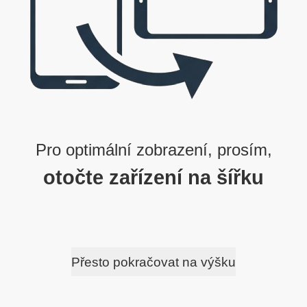
0
3
0
0
3
0
0
3
0
3
0
0
2
0
2
2
0
0
0
2
0
0
0
1
1
0
0
1
0
1
Pro optimální zobrazení, prosím,
otočte zařízení na šířku
Přesto pokračovat na výšku