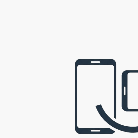
webová prezentace © 2009 - 2026 George, gbowl