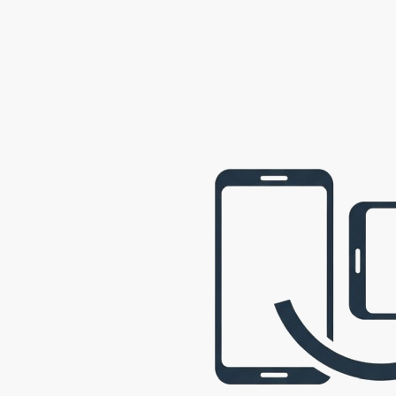
webová prezentace © 2009 - 2026 George, gbowl