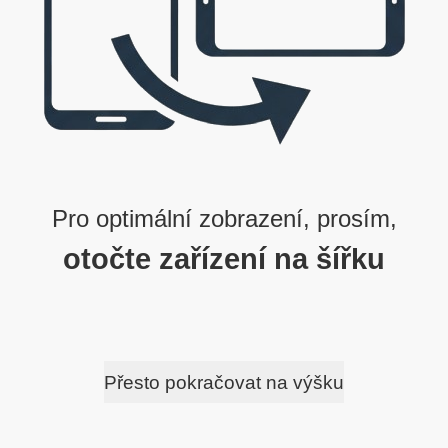
1
0
0
1
1
0
0
1
Pro optimální zobrazení, prosím,
otočte zařízení na šířku
Přesto pokračovat na výšku