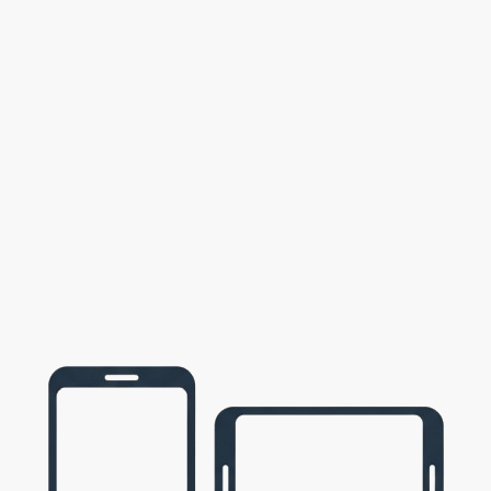
8
0
0
8
7
0
0
7
0
6
0
6
6
0
0
6
0
0
5
5
0
5
0
5
5
0
0
5
ka
0
0
4
4
0
4
0
4
4
0
0
4
0
3
0
3
ta
0
0
2
2
0
2
0
2
0
0
2
2
2
0
0
2
0
1
0
1