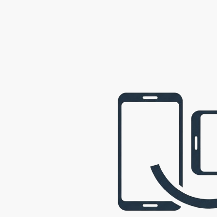
webová prezentace © 2009 - 2026 George, gbowl