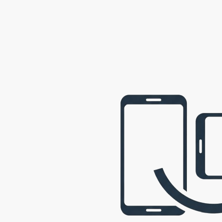
webová prezentace © 2009 - 2026 George, gbowl