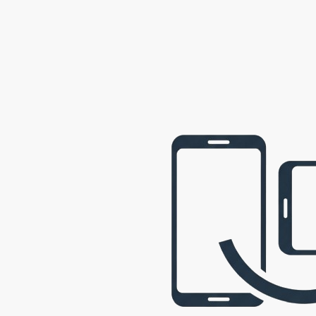
webová prezentace © 2009 - 2026 George, gbowl