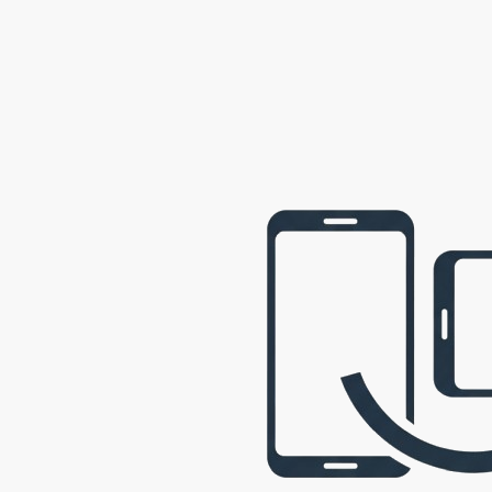
webová prezentace © 2009 - 2026 George, gbowl