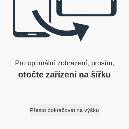
3
0
0
0
3
0
0
1
0
1
1
0
0
0
1
Pro optimální zobrazení, prosím,
otočte zařízení na šířku
Přesto pokračovat na výšku